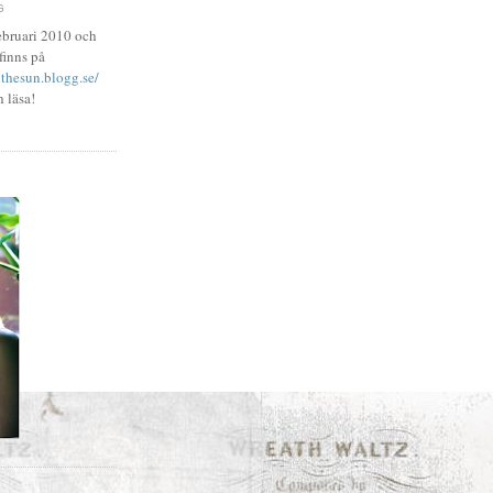
G
ebruari 2010 och
finns på
thesun.blogg.se/
h läsa!