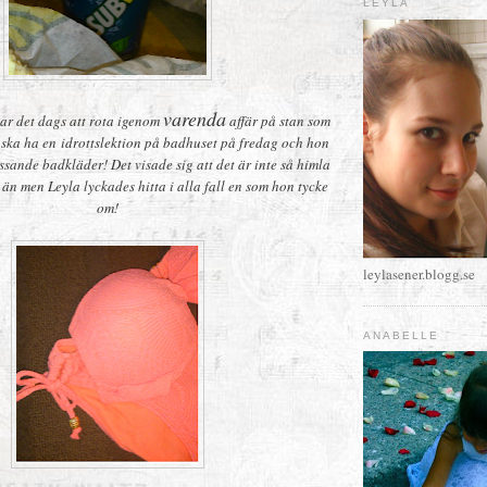
LEYLA
varenda
ar det dags att rota igenom
affär på stan som
a ska ha en idrottslektion på badhuset på fredag och hon
sande badkläder! Det visade sig att det är inte så himla
 än men Leyla lyckades hitta i alla fall en som hon tycke
om!
leylasener.blogg.se
ANABELLE