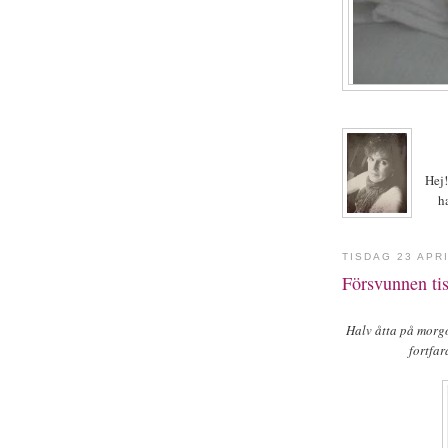
Hej!
h
TISDAG 23 APR
Försvunnen ti
Halv åtta på morgo
fortfar