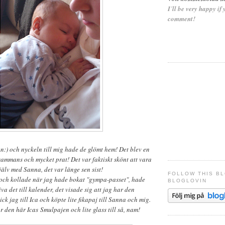
I´ll be very happy if
comment!
n:) och nyckeln till mig hade de glömt hem! Det blev en
lsammans och mycket prat! Det var faktiskt skönt att vara
jälv med Sanna, det var länge sen sist!
FOLLOW THIS B
 och kollade när jag hade bokat "gympa-passet", hade
BLOGLOVIN
iva det till kalender, det visade sig att jag har den
ck jag till Ica och köpte lite fikapaj till Sanna och mig.
 den här Icas Smulpajen och lite glass till så, nam!