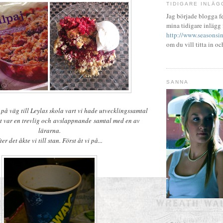
TIDIGARE INLÄG
Jag började blogga f
mina tidigare inlägg 
http://www.seasonsin
om du vill titta in oc
SANNA
 på väg till Leylas skola vart vi hade utvecklingssamtal
et var en trevlig och avslappnande samtal med en av
lärarna.
ter det åkte vi till stan. Först åt vi på...