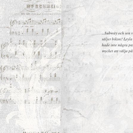
...Subway och sen v
säljer bikini! Leyl
hade inte några pas
mycket att välja på