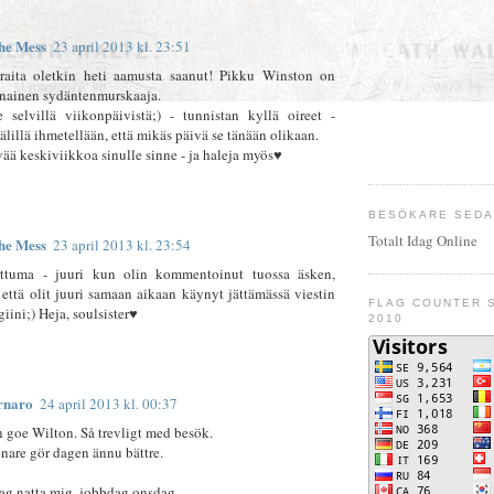
he Mess
23 april 2013 kl. 23:51
eraita oletkin heti aamusta saanut! Pikku Winston on
inainen sydäntenmurskaaja.
 selvillä viikonpäivistä;) - tunnistan kyllä oireet -
älillä ihmetellään, että mikäs päivä se tänään olikaan.
ää keskiviikkoa sinulle sinne - ja haleja myös♥
BESÖKARE SEDAN
Totalt
Idag
Online
he Mess
23 april 2013 kl. 23:54
ttuma - juuri kun olin kommentoinut tuossa äsken,
että olit juuri samaan aikaan käynyt jättämässä viestin
FLAG COUNTER S
iini;) Heja, soulsister♥
2010
rnaro
24 april 2013 kl. 00:37
 goe Wilton. Så trevligt med besök.
nare gör dagen ännu bättre.
ag natta mig, jobbdag onsdag.