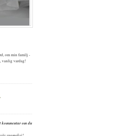
rd, om min familj -
, vanlig vardag!
et kommentar om du
yös suomeksi!