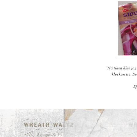
Två tiden åkte jag
klockan tre. D
Ef