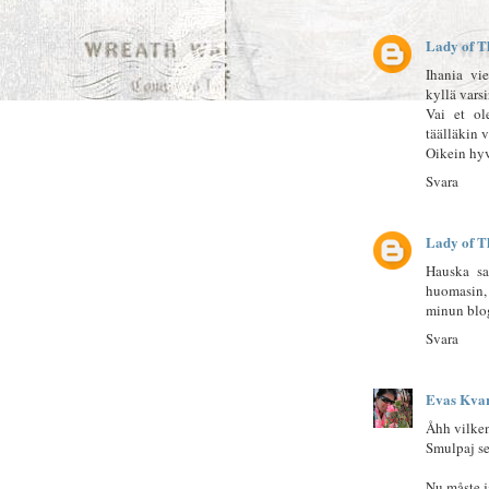
Lady of T
Ihania vi
kyllä vars
Vai et ole
täälläkin v
Oikein hyv
Svara
Lady of T
Hauska sa
huomasin, 
minun blog
Svara
Evas Kva
Åhh vilken
Smulpaj se
Nu måste j