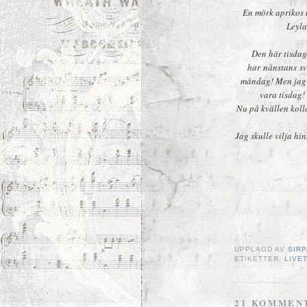
En mörk aprikos b
Leyla
Den här tisdag
har nånstans sv
måndag! Men jag k
vara tisdag!
Nu på kvällen kolla
Jag skulle vilja hin
UPPLAGD AV
SIRP
ETIKETTER:
LIVE
21 KOMMEN