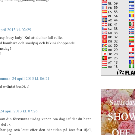
april 2013 kl. 02:29
sy, busy lady! Kul att du har full rulle.
d barnbarn och smulpaj och bikini shoppande.
onsdag!
l.
ömmar
24 april 2013 kl. 06:21
 oväntat besök :)
24 april 2013 kl. 07:26
om din försvunna tisdag var en bra dag iaf där du hann
del :).
har jag oxå letat efter den här tiden på året fast ifjol,
uppgift.