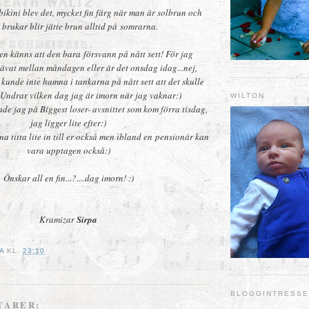
ikini blev det, mycket fin färg när man är solbrun och
 brukar blir jätte brun alltid på somrarna.
en känns att den bara försvann på nått sett! För jag
ävat mellan måndagen eller är det onsdag idag...nej,
unde inte hamna i tankarna på nått sett att det skulle
 Undrar vilken dag jag är imorn när jag vaknar:)
WILTON
de jag på Biggest loser- avsnittet som kom förra tisdag,
jag ligger lite efter:)
na titta lite in till er också men ibland en pensionär kan
vara upptagen också:)
Önskar all en fin...?....dag imorn! :)
Kramizar
Sirpa
A
KL.
23:10
T
BLOGGINTRESS
TARER: