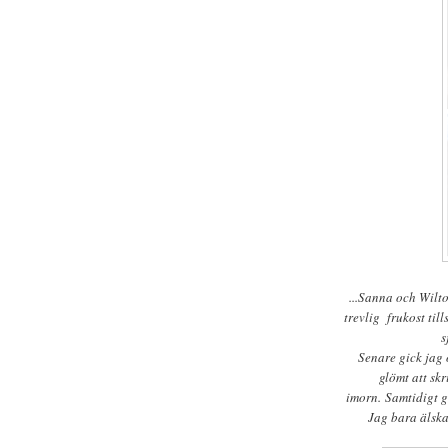
...Sanna och Wilto
trevlig frukost til
s
Senare gick jag
glömt att skr
imorn. Samtidigt gi
Jag bara älskar