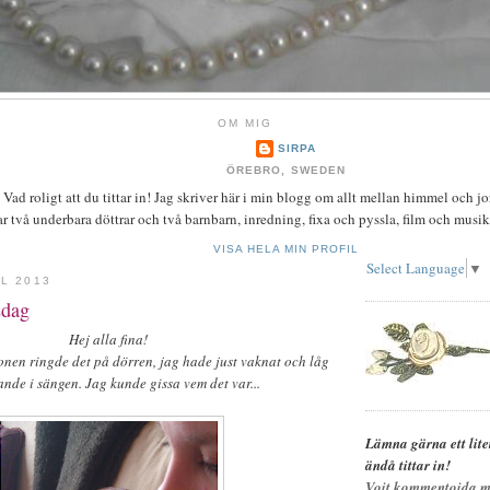
OM MIG
SIRPA
ÖREBRO, SWEDEN
 Vad roligt att du tittar in! Jag skriver här i min blogg om allt mellan himmel och jo
ar två underbara döttrar och två barnbarn, inredning, fixa och pyssla, film och musik
VISA HELA MIN PROFIL
Select Language
▼
IL 2013
sdag
Hej alla fina!
nen ringde det på dörren, jag hade just vaknat och låg
ande i sängen. Jag kunde gissa vem det var...
Lämna gärna ett lit
ändå tittar in!
Voit kommentoida m