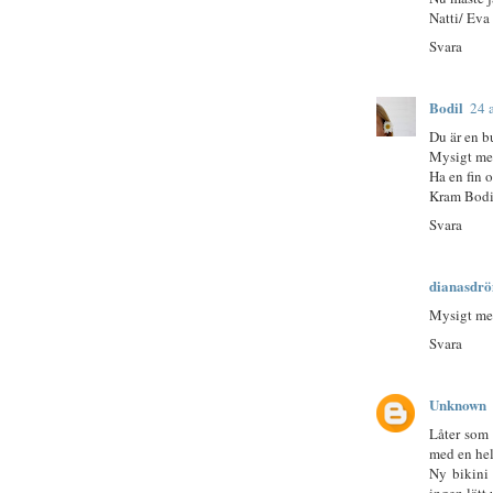
Natti/ Eva
Svara
Bodil
24 
Du är en bu
Mysigt me
Ha en fin 
Kram Bodi
Svara
dianasdr
Mysigt med
Svara
Unknown
Låter som 
med en hel 
Ny bikini 
ingen lätt 